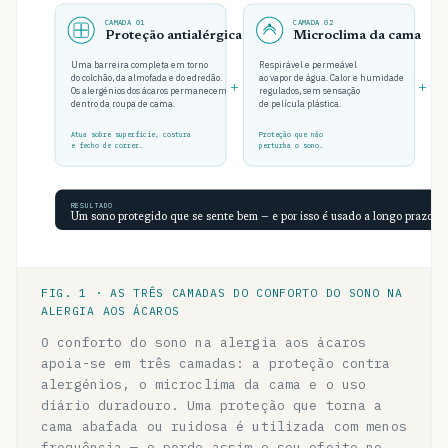
CAMADA 01
CAMADA 02
Proteção antialérgica
Microclima da cama
Uma barreira completa em torno
Respirável e permeável
do colchão, da almofada e do edredão.
ao vapor de água. Calor e humidade
+
+
Os alergénios dos ácaros permanecem
regulados, sem sensação
dentro da roupa de cama.
de película plástica.
Atua sobre superfície, costura
Proteção que não
e fecho de correr.
perturba o sono.
RESULTADO
Um sono protegido que se sente bem — e por isso é usado a longo prazo.
FIG. 1 · AS TRÊS CAMADAS DO CONFORTO DO SONO NA
ALERGIA AOS ÁCAROS
O conforto do sono na alergia aos ácaros
apoia-se em três camadas: a proteção contra
alergénios, o microclima da cama e o uso
diário duradouro. Uma proteção que torna a
cama abafada ou ruidosa é utilizada com menos
frequência — e perde assim o seu efeito no