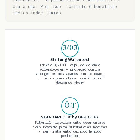
dia a dia. Por isso, conforto e benefício
médico andam juntos.
3/03
Stiftung Warentest
Edição 3/2003: capa de colchão
Allergocover — proteção contra
alergénios dos ácaros «muito boa»,
clima do sono «bom», conforto de
descanso «bom»
Ö-T
STANDARD 100 by OEKO-TEX
Material historicamente documentado
como testado para substâncias nocivas
· sem tratamento químico húmido
posterior