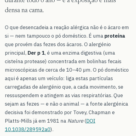
durante todo o ano — e a exposição é mais
densa na cama.
O que desencadeia a reação alérgica não é o ácaro em
si — nem tampouco o pó doméstico. É uma
proteína
que provém das fezes dos ácaros. O alergénio
principal,
Der p 1
, é uma enzima digestiva (uma
cisteína protease) concentrada em bolinhas fecais
microscópicas de cerca de 10–40 µm. O pó doméstico
aqui é apenas um veículo: liga estas partículas
carregadas de alergénio que, a cada movimento, se
ressuspendem e atingem as vias respiratórias. Que
sejam as fezes — e não o animal — a fonte alergénica
decisiva foi demonstrado por Tovey, Chapman e
Platts-Mills já em 1981 na
Nature
(
DOI
10.1038/289592a0
).