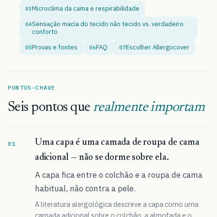
Microclima da cama e respirabilidade
03
Sensação macia do tecido não tecido vs. verdadeiro
04
conforto
Provas e fontes
FAQ
Escolher Allergocover
05
06
07
PONTOS-CHAVE
Seis pontos que
realmente importam
Uma capa é uma camada de roupa de cama
adicional — não se dorme sobre ela.
A capa fica entre o colchão e a roupa de cama
habitual, não contra a pele.
A literatura alergológica descreve a capa como uma
camada adicional sobre o colchão, a almofada e o