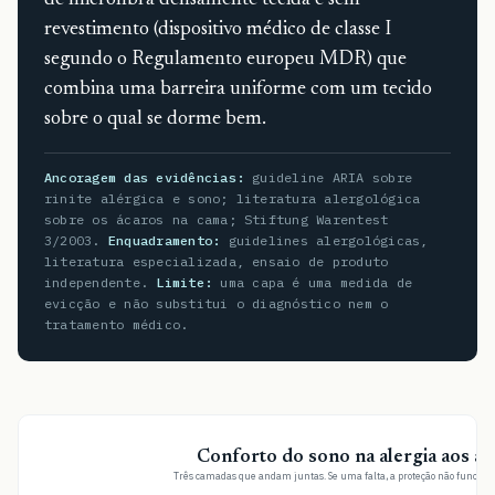
de microfibra densamente tecida e sem
revestimento (dispositivo médico de classe I
segundo o Regulamento europeu MDR) que
combina uma barreira uniforme com um tecido
sobre o qual se dorme bem.
Ancoragem das evidências:
guideline ARIA sobre
rinite alérgica e sono; literatura alergológica
sobre os ácaros na cama; Stiftung Warentest
3/2003.
Enquadramento:
guidelines alergológicas,
literatura especializada, ensaio de produto
independente.
Limite:
uma capa é uma medida de
evicção e não substitui o diagnóstico nem o
tratamento médico.
Conforto do sono na alergia aos ác
Três camadas que andam juntas. Se uma falta, a proteção não funciona 