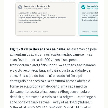
Capa de tecido não tecido
Capa médica tecida
ESTRUTURA FIBROSA ABERTA, RUGOSA
BARREIRA FECHADA, LISA
A estrutura fibrosa aberta e rugosa retém
A barreira densamente tecida e lisa se
o pó carregado de fezes — o tecido não tecido torna-se
as fezes e separa os ácaros do seu a
ele próprio um depósito de alergénios, mesmo por baixo de quem dorme.
O ciclo é interrompido — a carga
O ciclo continua, a carga alergénica
alergénica noturna diminui, e o sono est
noturna permanece elevada.
Prova: Miller et al. 2007 (PMID 17854879)
Princípio: Vaughan et al. 1999 (PMID
Fig. 3 · O ciclo dos ácaros na cama.
As escamas de pele
alimentam os ácaros → os ácaros multiplicam-se → as
suas fezes — cerca de 200 vezes o seu peso —
transportam o alergénio Der p 1 → as fezes são inaladas,
e o ciclo recomeça. Enquanto gira, custa qualidade de
sono. Uma capa de tecido não tecido retém o pó
carregado de fezes na sua estrutura fibrosa aberta e
torna-se ela própria um depósito; uma capa médica
densamente tecida e lisa como a Allergocover sela o
depósito, interrompe o ciclo na sua origem — e protege o
sono por extensão. Provas: Tovey et al. 1981 (Nature);
Miller et al. 2007 (PMID 17854879); Mahakittikun et al.