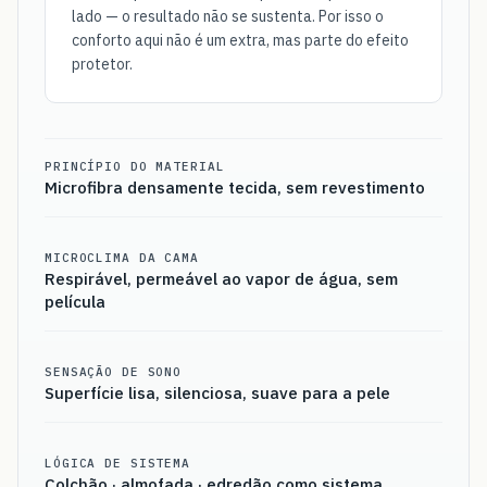
lado — o resultado não se sustenta. Por isso o
conforto aqui não é um extra, mas parte do efeito
protetor.
PRINCÍPIO DO MATERIAL
Microfibra densamente tecida, sem revestimento
MICROCLIMA DA CAMA
Respirável, permeável ao vapor de água, sem
película
SENSAÇÃO DE SONO
Superfície lisa, silenciosa, suave para a pele
LÓGICA DE SISTEMA
Colchão · almofada · edredão como sistema