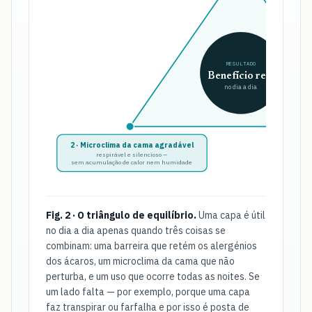
RESULTADO
Benefício real
no dia a dia
2 · Microclima da cama agradável
3
respirável e silencioso —
sem acumulação de calor nem humidade
não 
Fig. 2 · O triângulo de equilíbrio.
Uma capa é útil
no dia a dia apenas quando três coisas se
combinam: uma barreira que retém os alergénios
dos ácaros, um microclima da cama que não
perturba, e um uso que ocorre todas as noites. Se
um lado falta — por exemplo, porque uma capa
faz transpirar ou farfalha e por isso é posta de